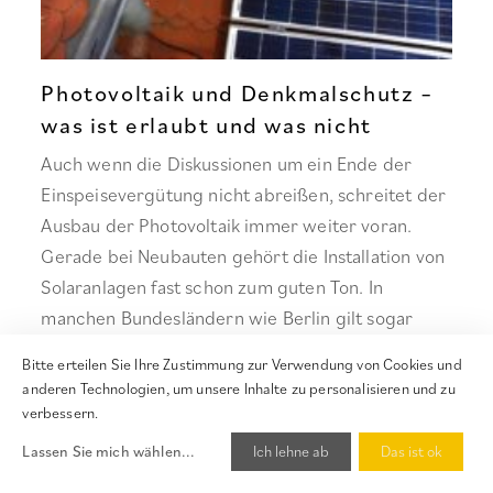
Photovoltaik und Denkmalschutz –
was ist erlaubt und was nicht
Auch wenn die Diskussionen um ein Ende der
Einspeisevergütung nicht abreißen, schreitet der
Ausbau der Photovoltaik immer weiter voran.
Gerade bei Neubauten gehört die Installation von
Solaranlagen fast schon zum guten Ton. In
manchen Bundesländern wie Berlin gilt sogar
eine Solarpflicht bei der Fertigstellung neuer
Bitte erteilen Sie Ihre Zustimmung zur Verwendung von Cookies und
Gebäude. Schließlich stellt die Photovoltaik ein
anderen Technologien, um unsere Inhalte zu personalisieren und zu
zentrales Element der Energiewende […]
verbessern.
Jetzt bewerten!
Lassen Sie mich wählen
...
Ich lehne ab
Das ist ok
17. September 2025
Weiterlesen