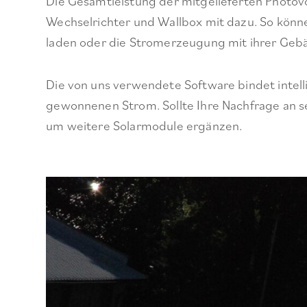
Die Gesamtleistung der mitgelieferten Photov
Wechselrichter und Wallbox mit dazu. So könn
laden oder die Stromerzeugung mit ihrer Gebä
Die von uns verwendete Software bindet intell
gewonnenen Strom. Sollte Ihre Nachfrage an se
um weitere Solarmodule ergänzen.