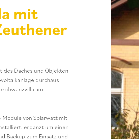
la mit
Zeuthener
it des Daches und Objekten
voltaikanlage durchaus
erschwanzvilla am
e Module von Solarwatt mit
stalliert, ergänzt um einen
nd Backup zum Einsatz und