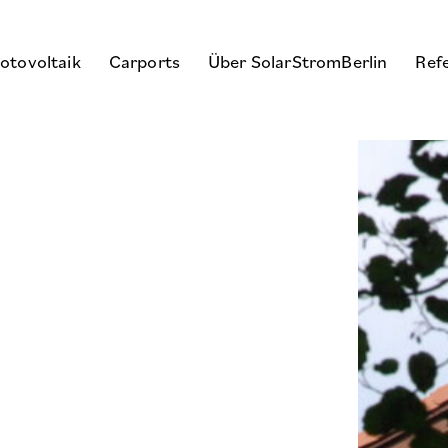
otovoltaik
Carports
Über SolarStromBerlin
Ref